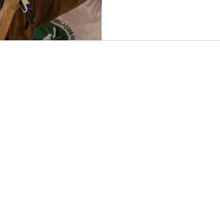
extrativistas, indígenas, quilo
tanto o esvaziamento polític