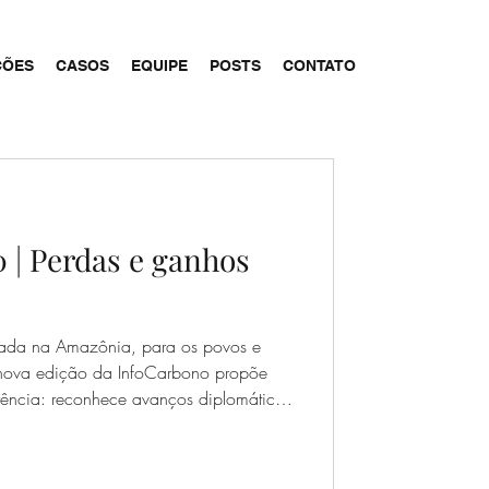
ÇÕES
CASOS
EQUIPE
POSTS
CONTATO
 | Perdas e ganhos
ada na Amazônia, para os povos e
 nova edição da InfoCarbono propõe
ência: reconhece avanços diplomáticos
imento da proposta brasileira de uma
bono, apoiada por UE, China e Rússia
s e contradições enfrentados por