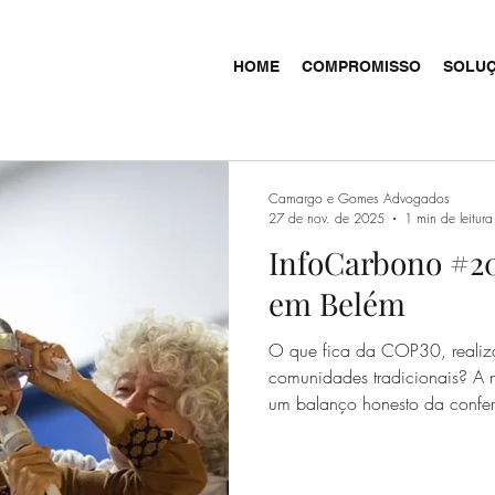
HOME
COMPROMISSO
SOLU
Camargo e Gomes Advogados
27 de nov. de 2025
1 min de leitura
InfoCarbono #20
em Belém
O que fica da COP30, realiz
comunidades tradicionais? A
um balanço honesto da confer
importantes — como o fortalec
Coalizão de Mercados de Car
— mas sem ignorar os impasse