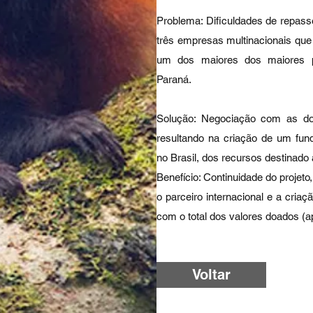
Problema: Dificuldades de repass
três empresas multinacionais que
um dos maiores dos maiores p
Paraná.
Solução: Negociação com as do
resultando na criação de um fundo
no Brasil, dos recursos destinado
Benefício: Continuidade do projet
o parceiro internacional e a criaç
com o total dos valores doados (
Voltar